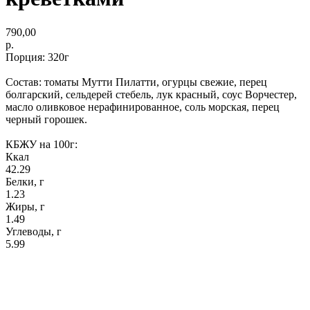
790,00
р.
Порция: 320г
Состав: томаты Мутти Пилатти, огурцы свежие, перец
болгарский, сельдерей стебель, лук красный, соус Ворчестер,
масло оливковое нерафинированное, соль морская, перец
черный горошек.
КБЖУ на 100г:
‍Ккал
42.29
‍Белки, г
1.23
‍Жиры, г
1.49
‍Углеводы, г
5.99