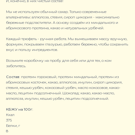
И, конечно, в них чистый состав!
Мы не используем обычный сахар. Только современные
альтернативы: аллюлоза, стевия, сироп цикория - максимально
бережные подсластители. А основу создаём из миндального и
абрикосового протеина, какао и натуральных урбечей.
Каждый трюфель - ручная работа. Мы вымешиваем массу вручную,
формуем, покрываем глазурью, работаем бережно, чтобы сохранить
вкус и пользу ингредиентов.
Возьмите коробочку на пробу для себя или для тех, о ком
заботитесь.
Состав:
протеин гороховый, протеин миндальный, протеин из
абрикосовых косточек, какао, аллюлоза, инулин, сироп цикория,
стевия, кешью урбеч, кокосовый урбеч, масло кокосовое, какао-
масло, лецитин подсолнечный. Шоколад: какао, какао-масло,
аллюлоза, инулин, кешью урбеч, лецитин подсолнечный.
КБЖУ на 100г:
‍Ккал
375
‍Белки, г
8